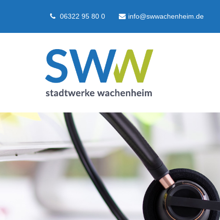
06322 95 80 0
info@swwachenheim.de
Login
Supp
Benutzername
Lorem ip
2
Passwort
We offer
Anmelden
Mon - F
Register
|
Lost your password?