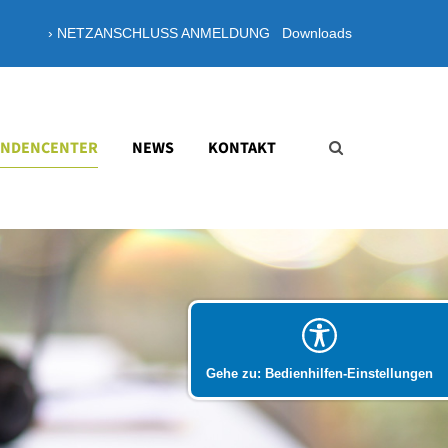
› NETZANSCHLUSS ANMELDUNG
Downloads
About us
Lorem ipsum dolor sit amet,
consectetuer adipiscing elit.
NDENCENTER
NEWS
KONTAKT
Aenean commodo ligula eget dolor.
Aenean massa. Cum sociis natoque
penatibus et magnis dis parturient
montes, nascetur ridiculus mus. Donec
quam felis, ultricies nec.
Gehe zu: Bedienhilfen-Einstellungen