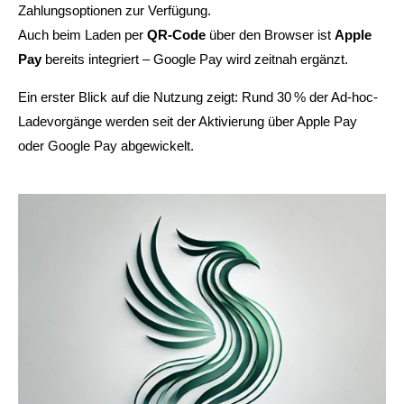
Zahlungsoptionen zur Verfügung.
Auch beim Laden per
24h
QR-Code
über den Browser ist
Apple
Pay
bereits integriert – Google Pay wird zeitnah ergänzt.
/ 365days
Ein erster Blick auf die Nutzung zeigt: Rund 30 % der Ad-hoc-
Ladevorgänge werden seit der Aktivierung über Apple Pay
We offer support for our customers
oder Google Pay abgewickelt.
Mon - Fri 8:00am - 5:00pm
(GMT +1)
Get in touch
Cybersteel Inc.
376-293 City Road, Suite 600
San Francisco, CA 94102
Have any questions?
+44 1234 567 890
Drop us a line