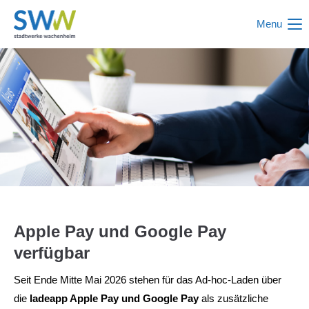
Menu
Login
Benutzername
Passwort
Anmelden
Register
|
Lost your password?
Apple Pay und Google Pay
verfügbar
Support
Seit Ende Mitte Mai 2026 stehen für das Ad-hoc-Laden über
Lorem ipsum dolor sit amet:
die
ladeapp Apple Pay und Google Pay
als zusätzliche