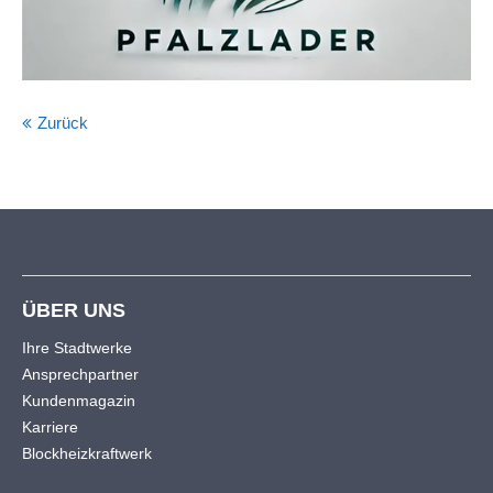
info@yourdomain.com
About us
Lorem ipsum dolor sit amet, consectetuer
Zurück
adipiscing elit.
Aenean commodo ligula eget dolor. Aenean massa.
Cum sociis natoque penatibus et magnis dis parturient
montes, nascetur ridiculus mus. Donec quam felis,
ultricies nec.
ÜBER UNS
Ihre Stadtwerke
Ansprechpartner
Kundenmagazin
Karriere
Blockheizkraftwerk